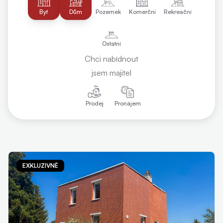
Byt
Dům
Pozemek
Komerční
Rekreační
Ostatní
Chci nabídnout
jsem majitel
Prodej
Pronájem
EXKLUZIVNĚ