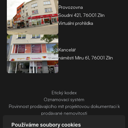
Provozovna
Soudní 421, 76001 Zlín
Virtuální prohlídka
Kancelář
náměstí Míru 61, 76001 Zlín
Etický kodex
Oznamovací systém
Povinnost prodávajícího mít projektovou dokumentaci k
prodávané nemovitosti
Používáme soubory cookies