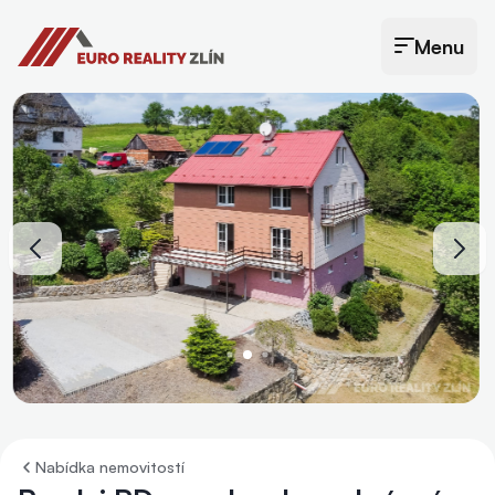
Euro Reality Zlín
Menu
Otevřít menu
Nabídka nemovitostí