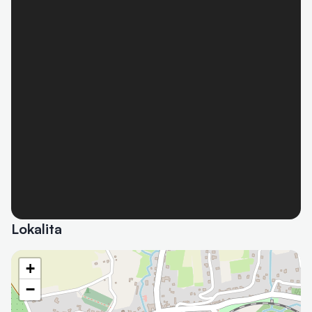
Lokalita
+
−