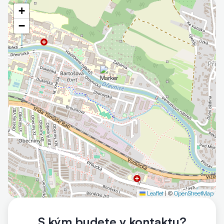
+
−
Leaflet
|
©
OpenStreetMap
Otevřít mapu
S kým budete v kontaktu?