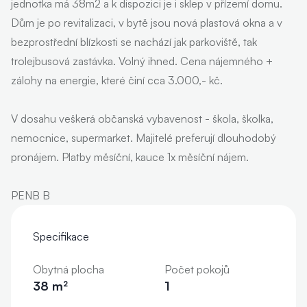
jednotka má 38m2 a k dispozici je i sklep v přízemí domu.
Dům je po revitalizaci, v bytě jsou nová plastová okna a v
bezprostřední blízkosti se nachází jak parkoviště, tak
trolejbusová zastávka. Volný ihned. Cena nájemného +
zálohy na energie, které činí cca 3.000,- kč.
V dosahu veškerá občanská vybavenost - škola, školka,
nemocnice, supermarket. Majitelé preferují dlouhodobý
pronájem. Platby měsíční, kauce 1x měsíční nájem.
PENB B
Specifikace
Obytná plocha
Počet pokojů
38 m²
1