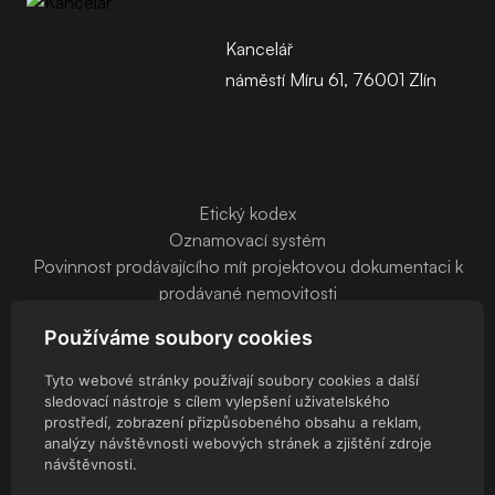
Kancelář
náměstí Míru 61, 76001 Zlín
Etický kodex
Oznamovací systém
Povinnost prodávajícího mít projektovou dokumentaci k
prodávané nemovitosti
Používáme soubory cookies
Tyto webové stránky používají soubory cookies a další
sledovací nástroje s cílem vylepšení uživatelského
prostředí, zobrazení přizpůsobeného obsahu a reklam,
© EURO REALITY ZLÍN, s.r.o. - 2026 Všechna práva vyhrazena
analýzy návštěvnosti webových stránek a zjištění zdroje
Administrace
návštěvnosti.
Upravit předvolby cookies