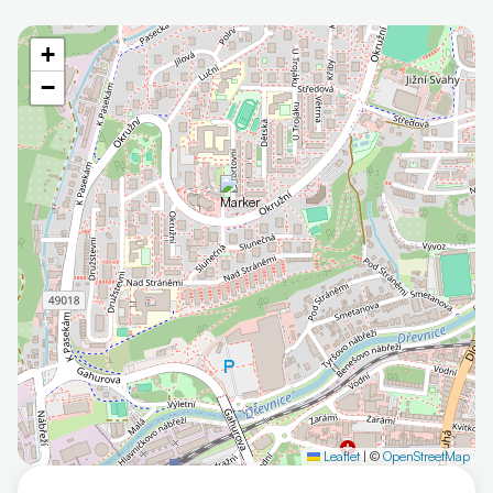
+
−
Leaflet
|
©
OpenStreetMap
Otevřít mapu