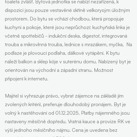
toaleta zvlášť. Bytová jednotka se nabízí nezařízená, k
dispozici jsou pouze vestavěné skříně velkorysým úložným
prostorem. Do bytu se vchází chodbou, která propojuje
kuchyni a pokoje, které jsou neprůchozí: kuchyňská linka je
včetně spotřebičů - indukční deska, digestoř, integrovaná
trouba a mikrovlnná trouba, lednice s mrazákem, myčka, Na
podlaze je plovoucí podlaha, dálkové vytápění. K bytu
náleží balkon a sklep kóje v suterénu domu. Nabízený byt je
orientován na východní a západní stranu. Možnost
připojení k internetu.
Majitel si vyhrazuje právo, vybrat zájemce na základě jím
zvolených kritérií, preferuje dlouhodobý pronájem. Byt je
volný k nastěhování od 01.12.2025. Platby nájemného jsou
nastaveny měsíčně dopředu. Vratná kauce a provize RK ve
výši jednoho měsíčního nájmu. Cena je uvedena bez