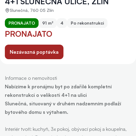
4+1 SLUNEČNÁ ULICE, ZLÍN
Slunečná, 760 05 Zlín
PRONAJATO
91 m²
4
Po rekonstrukci
PRONAJATO
Nezávazná poptávka
Informace o nemovitosti
Nabízíme k pronájmu byt po zdařilé kompletní
rekonstrukci o velikosti 4+1 na ulici
Slunečná, situovaný v druhém nadzemním podlaží
bytového domu s výtahem.
Interiér tvoří: kuchyň, 3x pokoj, obývací pokoj a koupelna,