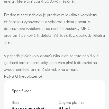
energií, které činí cca 4.500,-kč měsíčně.
Předností této nabídky je především lokalita s kompletní
občanskou vybaveností a výbornou dostupností. V
docházkové vzdálenosti se nachází zastávky MHD,
prostorná parkoviště, dětská hřiště, služby, obchody, lékaři a
jiné.
V případě jakýchkoliv dotazů týkajících se této nabídky či
sjednání termínu prohlídky jsem Vám plně k dispozici na
uvedeném telefonním čísle nebo na e-mailu.
PENB G (nedoloženo)
Specifikace
Stav
Obytná plocha
Po rekonstrukci
91 m²