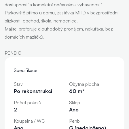
dostupností a kompletní občanskou vybaveností.
Parkoviště přímo u domu, zastávka MHD v bezprostřední
blízkosti, obchod, škola, nemocnice.
Majitel preferuje dlouhodobý pronájem, nekuřáka, bez
domácích mazlíčků.
PENB C
Specifikace
Stav
Obytná plocha
Po rekonstrukci
60 m²
Počet pokojů
Sklep
2
Ano
Koupelna / WC
Penb
Ano
G (nedoloženo)