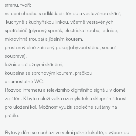
stranu, tvoří:
vstupní chodba s odkládací stěnou a vestavěnou skříní,
kuchyně s kuchyňskou linkou, včetně vestavěných
spotřebičů (plynový sporák, elektrická trouba, lednice,
mikrovlnná trouba) a jídelním koutem,
prostorný plně zařízený pokoj (obývací stěna, sedací
souprava),
ložnice s úložnými skříněmi,
koupelna se sprchovým koutem, pračkou
a samostatné WC.
Rozvod internetu a televizního digitálního signálu v domě
zajištěn. K bytu náleží velká uzamykatelná sklepní místnost
pro uložení kol. Možnost využití společné sušárny na
prádlo.
Bytový dům se nachází ve velmi pěkné lokalitě, s výbornou