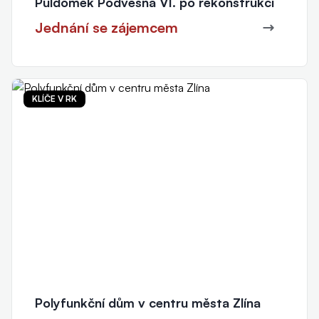
Půldomek Podvesná VI. po rekonstrukci
Jednání se zájemcem
KLÍČE V RK
Polyfunkční dům v centru města Zlína