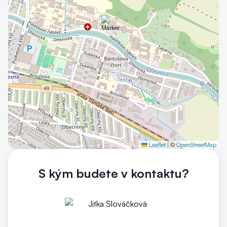
Leaflet
|
©
OpenStreetMap
Otevřít mapu
S kým budete v kontaktu?