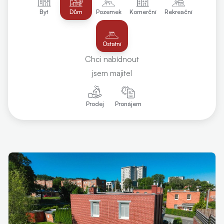
Byt
Dům
Pozemek
Komerční
Rekreační
Ostatní
Chci nabídnout
jsem majitel
Prodej
Pronájem