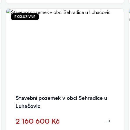
EXKLUZIVNĚ
Petr Fibichr
realitní makléř
+420 777 011 040
fibichr@eurorealityzlin.cz
Stavební pozemek v obci Sehradice u
Luhačovic
2 160 600 Kč