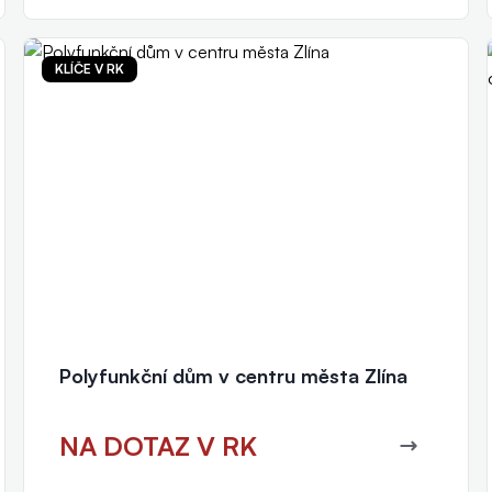
KLÍČE V RK
Jitka Slováčková
realitní makléř
+420 777 415 654
slovackova@eurorealityzlin.cz
Polyfunkční dům v centru města Zlína
NA DOTAZ V RK