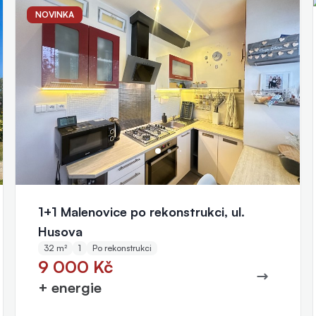
NOVINKA
Jitka Slováčková
realitní makléř
+420 777 415 654
slovackova@eurorealityzlin.cz
1+1 Malenovice po rekonstrukci, ul.
Husova
32 m²
1
Po rekonstrukci
9 000 Kč
+ energie