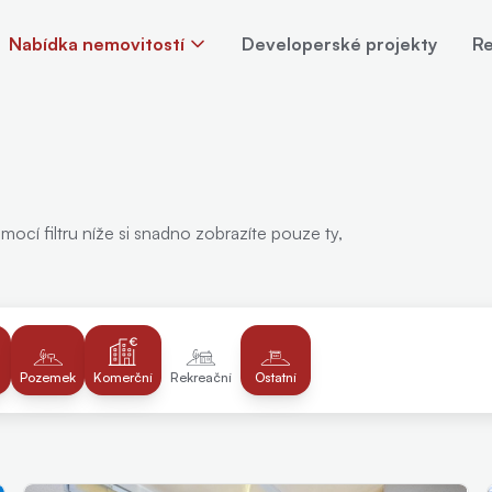
Nabídka nemovitostí
Developerské projekty
Re
mocí filtru níže si snadno zobrazíte pouze ty,
Pozemek
Komerční
Rekreační
Ostatní