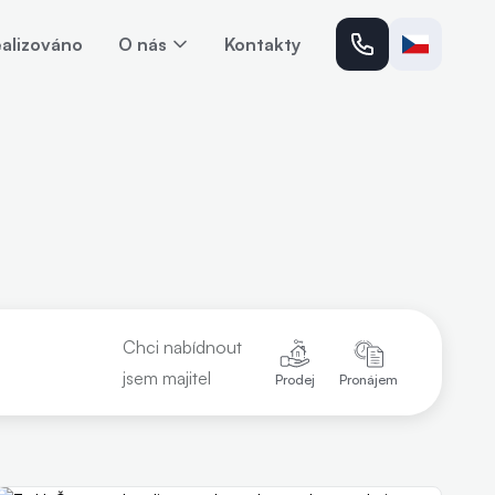
alizováno
O nás
Kontakty
Chci nabídnout
jsem majitel
Prodej
Pronájem