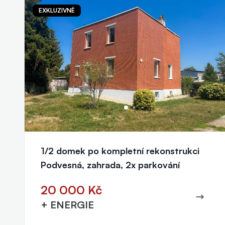
EXKLUZIVNĚ
Jitka Slováčková
realitní makléř
+420 777 415 654
slovackova@eurorealityzlin.cz
1/2 domek po kompletní rekonstrukci
Podvesná, zahrada, 2x parkování
20 000 Kč
+ ENERGIE