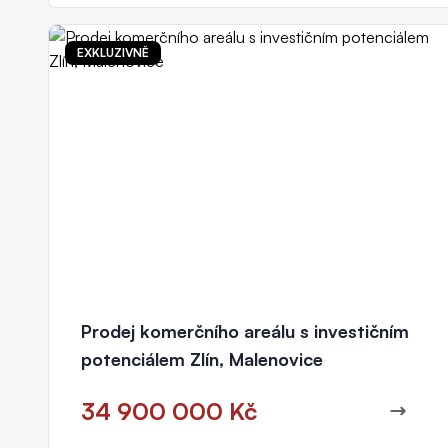
EXKLUZIVNĚ
Ing. Adam Chudíček
realitní makléř
+420 771 154 300
chudicek@eurorealityzlin.cz
Prodej komerčního areálu s investičním
potenciálem Zlín, Malenovice
34 900 000 Kč