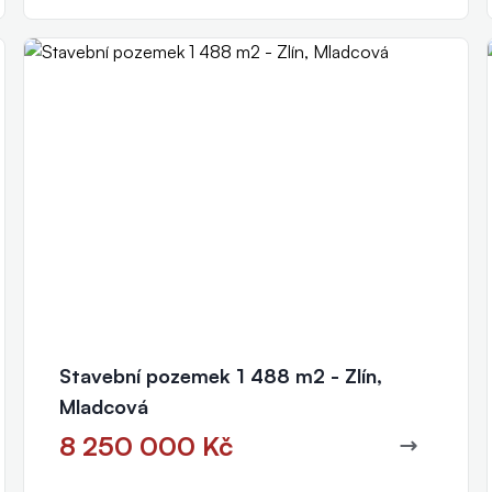
Petr Fibichr
realitní makléř
+420 777 011 040
fibichr@eurorealityzlin.cz
Stavební pozemek 1 488 m2 - Zlín,
Mladcová
8 250 000 Kč