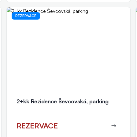
REZERVACE
Jitka Slováčková
realitní makléř
+420 777 415 654
slovackova@eurorealityzlin.cz
2+kk Rezidence Ševcovská, parking
REZERVACE