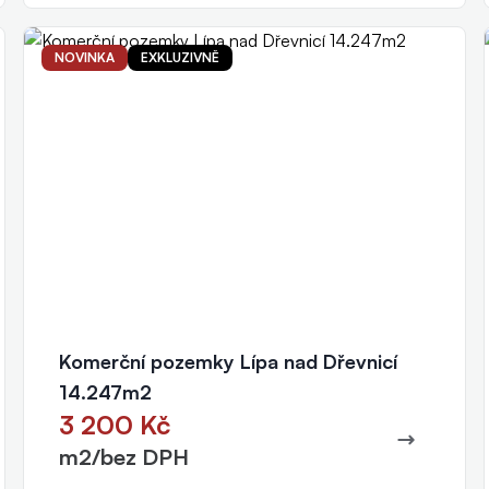
NOVINKA
EXKLUZIVNĚ
Petr Fibichr
realitní makléř
+420 777 011 040
fibichr@eurorealityzlin.cz
Komerční pozemky Lípa nad Dřevnicí
14.247m2
3 200 Kč
m2/bez DPH