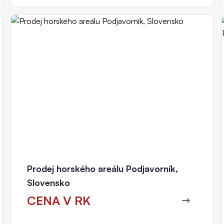
Petr Fibichr
realitní makléř
+420 777 011 040
fibichr@eurorealityzlin.cz
Prodej horského areálu Podjavorník,
Slovensko
CENA V RK