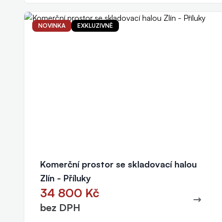
NOVINKA
EXKLUZIVNĚ
Jitka Slováčková
realitní makléř
+420 777 415 654
slovackova@eurorealityzlin.cz
Komerční prostor se skladovací halou
Zlín - Příluky
34 800 Kč
bez DPH