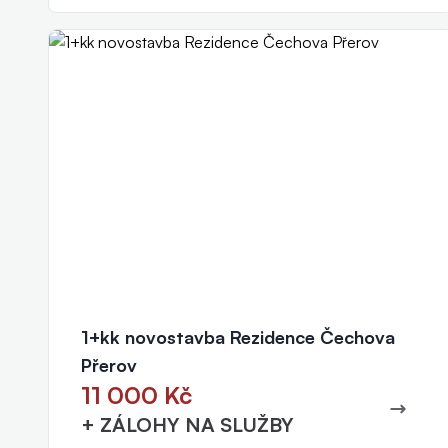
Markéta Mikulková
realitní makléř
+420 604 896 989
mikulkova@eurorealityzlin.cz
1+kk novostavba Rezidence Čechova
Přerov
11 000 Kč
+ ZÁLOHY NA SLUŽBY