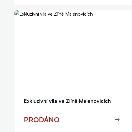
Petr Fibichr
realitní makléř
+420 777 011 040
fibichr@eurorealityzlin.cz
Exkluzivní vila ve Zlíně Malenovicích
PRODÁNO