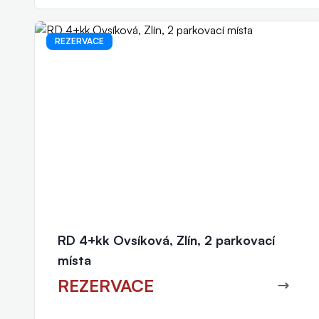
REZERVACE
Petr Fibichr
realitní makléř
+420 777 011 040
fibichr@eurorealityzlin.cz
RD 4+kk Ovsíková, Zlín, 2 parkovací
místa
REZERVACE