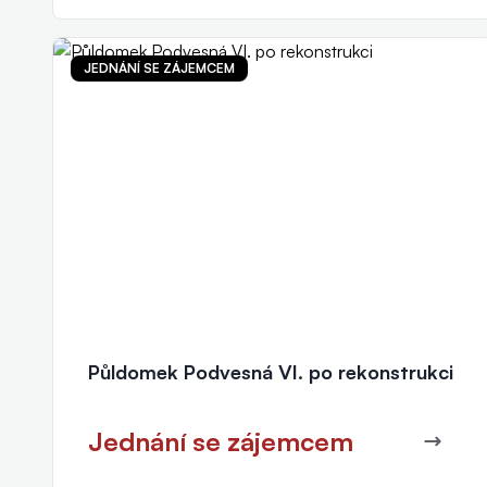
JEDNÁNÍ SE ZÁJEMCEM
Markéta Mikulková
realitní makléř
+420 604 896 989
mikulkova@eurorealityzlin.cz
Půldomek Podvesná VI. po rekonstrukci
Jednání se zájemcem